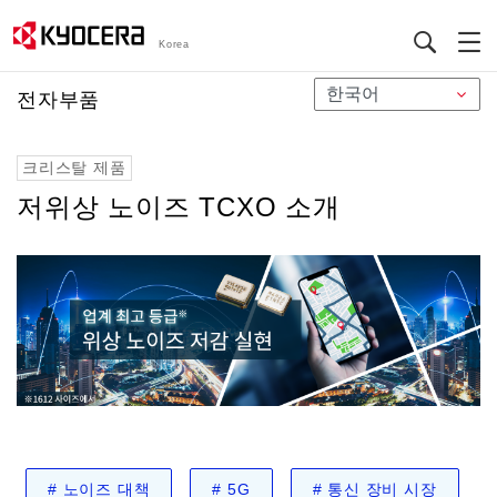
Korea
メ
전자부품
イ
ン
크리스탈 제품
コ
ン
저위상 노이즈 TCXO 소개
テ
ン
ツ
に
移
動
#
노이즈 대책
#
5G
#
통신 장비 시장