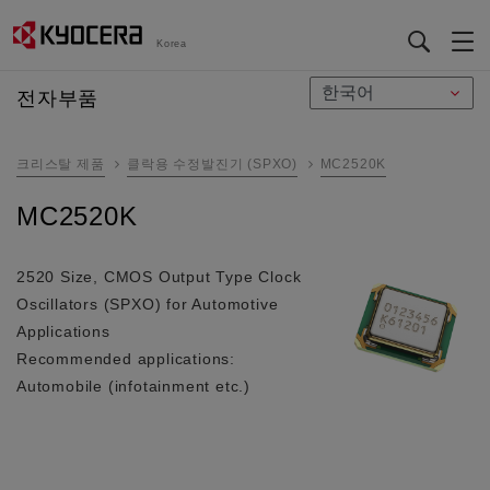
Korea
メ
전자부품
イ
ン
크리스탈 제품
클락용 수정발진기 (SPXO)
MC2520K
コ
ン
MC2520K
テ
ン
ツ
2520 Size, CMOS Output Type Clock
に
Oscillators (SPXO) for Automotive
移
Applications
動
Recommended applications:
Automobile (infotainment etc.)