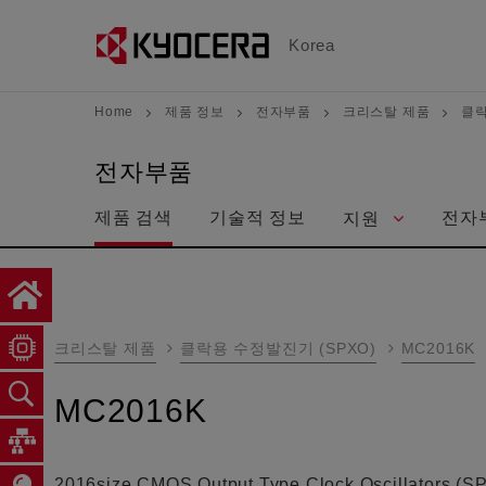
メ
イ
Korea
ン
コ
Home
제품 정보
전자부품
크리스탈 제품
클락
ン
テ
전자부품
ン
제품 검색
기술적 정보
전자
지원
ツ
に
移
動
크리스탈 제품
클락용 수정발진기 (SPXO)
MC2016K
MC2016K
2016size CMOS Output Type Clock Oscillators (SP