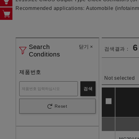
Recommended applications: Automobile (infotainme
6
Search
닫기
×
검색결과：
Conditions
제품번호
Not selected
검색
Reset