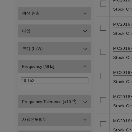
MC2016
Stock Ch
생산 현황
MC2016
타입
Stock Ch
MC2016
크기 (LxW)
Stock Ch
Frequency [MHz]
MC2016
Stock Ch
MC2016
-6
Frequency Tolerance (x10
)
Stock Ch
사용온도범위
MC2016
Stock Ch