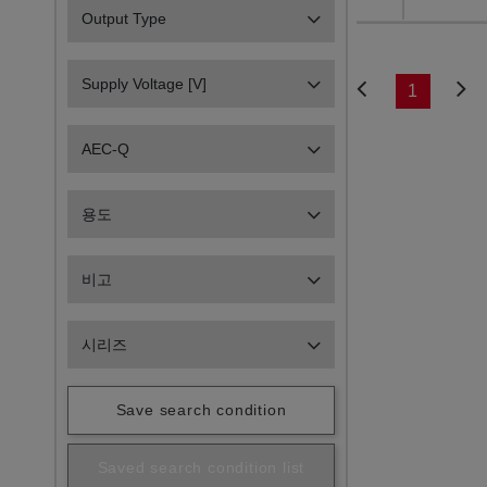
Output Type
Supply Voltage [V]
1
AEC-Q
용도
비고
시리즈
Save search condition
Saved search condition list