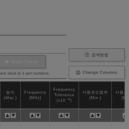
검색방법
Stock Check
Change Columns
eck stock to 3 part numbers.
Frequency
높이
Frequency
사용온도범위
사용온
Tolerance
(Max.)
[MHz]
(Min.)
(Ma
-6
(x10
)