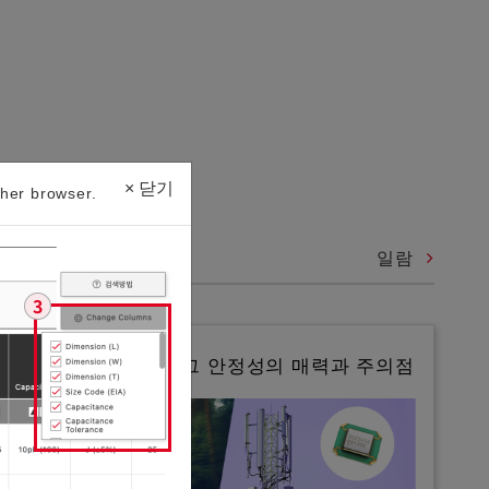
×
닫기
her browser.
일람
수정 디바이스란? 그 안정성의 매력과 주의점