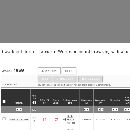
t work in Internet Explorer. We recommend browsing with anot
GNSS용 타이밍 디바이스・SAW 디바이스…