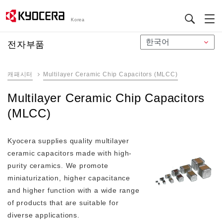
Korea
メ
전자부품
イ
ン
캐패시터
Multilayer Ceramic Chip Capacitors (MLCC)
コ
ン
Multilayer Ceramic Chip Capacitors
テ
(MLCC)
ン
ツ
に
Kyocera supplies quality multilayer
移
ceramic capacitors made with high-
動
purity ceramics. We promote
miniaturization, higher capacitance
and higher function with a wide range
of products that are suitable for
diverse applications.