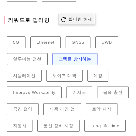
필터링 해제
키워드로 필터링
5G
Ethernet
GNSS
UWB
알루미늄 전선
크랙을 방지하는
시뮬레이션
노이즈 대책
메칭
Improve Workability
기지국
급속 충전
공간 절약
제품 라인 업
토막 지식
자동차
통신 장비 시장
Long life time