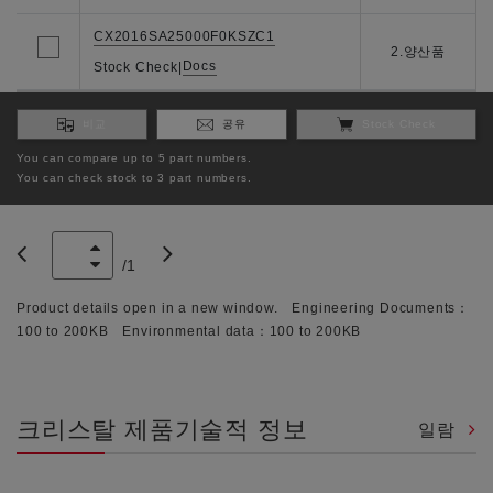
CX2016SA25000F0KSZC1
2.양산품
Docs
Stock Check
|
비교
공유
Stock Check
You can compare up to 5 part numbers.
You can check stock to 3 part numbers.
/
1
Product details open in a new window. Engineering Documents：
100 to 200KB Environmental data：100 to 200KB
크리스탈 제품기술적 정보
일람