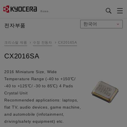
Korea
メ
전자부품
イ
ン
크리스탈 제품
수정 진동자
CX2016SA
コ
ン
CX2016SA
テ
ン
ツ
2016 Miniature Size, Wide
に
Temperature Range (-40 to +150℃/
移
-40 to +125℃/ -30 to 85℃) 4 Pads
動
Crystal Unit
Recommended applications: laptops,
flat TV, audio devices, game machine,
and automobile (infotainment,
driving/safety equipment) etc.