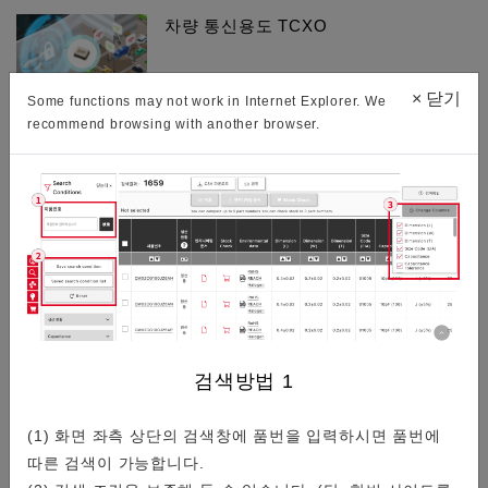
차량 통신용도 TCXO
×
닫기
Some functions may not work in Internet Explorer. We
교세라에서는 새롭게 차량 통신 용도 TCXO(온도 보상형 수정
recommend browsing with another browser.
발진기)를 개발했습니다.샘플을 제공하고 있으므로 부담없이
문의해 주세요.
GNSS용 타이밍 디바이스・SAW 디…
스마트폰이나 통신 기기에 탑재되는 GNSS용 제품 라인업을 소
검색방법
1
개합니다.
(1) 화면 좌측 상단의 검색창에 품번을 입력하시면 품번에
따른 검색이 가능합니다.
수정 디바이스란? 그 안정성의 매력과…