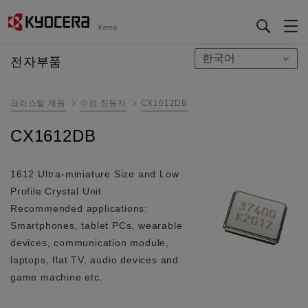
Korea
メ
전자부품
イ
ン
크리스탈 제품
수정 진동자
CX1612DB
コ
ン
CX1612DB
テ
ン
ツ
1612 Ultra-miniature Size and Low
に
Profile Crystal Unit
移
Recommended applications:
動
Smartphones, tablet PCs, wearable
devices, communication module,
laptops, flat TV, audio devices and
game machine etc.