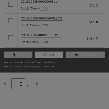
CX1612DB40000D0GLL**
2.양산품
Docs
Stock Check
|
CX1612DB40000D0WLLCC
2.양산품
Docs
Stock Check
|
CX1612DB40000F0FLJCC
2.양산품
Docs
Stock Check
|
비교
공유
Stock Check
You can compare up to 5 part numbers.
You can check stock to 3 part numbers.
/
1