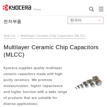
Korea
メ
전자부품
イ
ン
캐패시터
Multilayer Ceramic Chip Capacitors (MLCC)
コ
ン
Multilayer Ceramic Chip Capacitors
テ
(MLCC)
ン
ツ
に
Kyocera supplies quality multilayer
移
ceramic capacitors made with high-
動
purity ceramics. We promote
miniaturization, higher capacitance
and higher function with a wide range
of products that are suitable for
diverse applications.