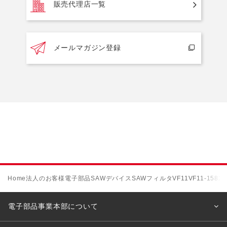
販売代理店一覧
メールマガジン登録
Home
法人のお客様
電子部品
SAWデバイス
SAWフィルタ
VF11
VF11-1582
電子部品事業本部について