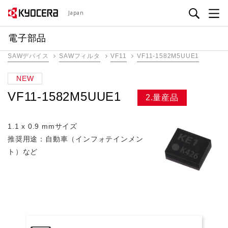
メ
Japan
イ
ン
電子部品
コ
SAWデバイス
SAWフィルタ
VF11
VF11-1582M5UUE1
ン
テ
NEW
ン
VF11-1582M5UUE1
ツ
2.量産品
に
移
1.1 x 0.9 mmサイズ
動
推奨用途：自動車（インフォテインメン
ト）など