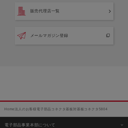
販売代理店一覧
メールマガジン登録
Home
法人のお客様
電子部品
コネクタ
基板対基板コネクタ
5804
電子部品事業本部について