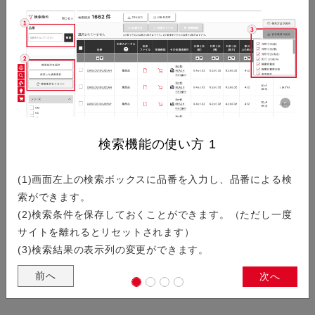
SDVの進化やADAS/ADの高度化を背景に高機能化した車載機
器向け「5631シリーズ」を紹介します。小型かつ、フローテ
ィング機構付き基板対基板コネクタで、フローティング量は…
フルシールド構造でEMI特性を向上…
検索機能の使い方
1
(1)画面左上の検索ボックスに品番を入力し、品番による検
近年、通信機能や情報処理能力の向上などにより、スマートフ
索ができます。
ォンをはじめとする通信端末やスマートウォッチなどウェアラ
(2)検索条件を保存しておくことができます。（ただし一度
ブルデバイスは、ますます高機能化が加速しています。それ…
サイトを離れるとリセットされます）
(3)検索結果の表示列の変更ができます。
前へ
次へ