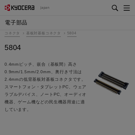
メ
Japan
イ
ン
電子部品
コ
コネクタ
基板対基板コネクタ
5804
ン
テ
5804
ン
ツ
に
0.4mmピッチ、嵌合（基板間）高さ
移
0.9mm/1.5mm/2.0mm、奥行き寸法は
動
2.4mmの低背基板対基板コネクタです。
スマートフォン・タブレットPC、ウェア
ラブルデバイス、ノートPC、オーディオ
機器、ゲーム機などの民生機器用途に適
しています。