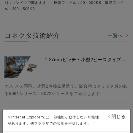
別ウィンドウで開きます 技術ファイル：50～500KB 環境ファイ
ル：200～500KB
コネクタ技術紹介
一覧へ
1.27mmピッチ・小型2ピースタイプ…
オス·メス同型、片面2点接点構造で、嵌合時はクリック感のあ
る5061シリーズ・5072シリーズをご紹介します。
×
閉じる
FloXY®HS 省スペース 0.5mmピッチ…
※Internet Explorerでは一部機能が動作しない可能性
があります。他ブラウザでの閲覧を推奨します。