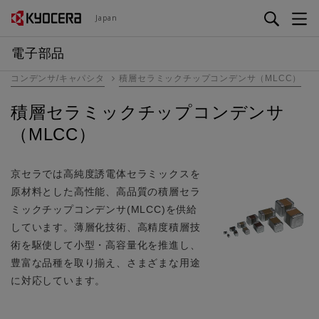
メ
Japan
イ
ン
電子部品
コ
コンデンサ/キャパシタ
積層セラミックチップコンデンサ（MLCC）
ン
テ
積層セラミックチップコンデンサ
ン
（MLCC）
ツ
に
移
京セラでは高純度誘電体セラミックスを
動
原材料とした高性能、高品質の積層セラ
ミックチップコンデンサ(MLCC)を供給
しています。薄層化技術、高精度積層技
術を駆使して小型・高容量化を推進し、
豊富な品種を取り揃え、さまざまな用途
に対応しています。